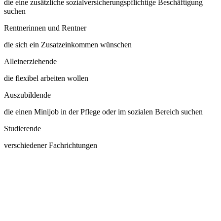
die eine zusätz­liche sozial­versicherungs­pflichtige Beschäftigung
suchen
Rentnerinnen und Rentner
die sich ein Zusatz­ein­kommen wünschen
Allein­erziehende
die flexibel arbeiten wollen
Auszubildende
die einen Minijob in der Pflege oder im sozialen Bereich suchen
Studierende
verschiedener Fach­richtungen
Bei uns wird
Wertschätzung
nicht
vergessen.