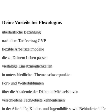
Sondern gelebt.
Bei uns wird Wertschätzung
nicht
vergessen.
Sondern gelebt.
Deine Vorteile bei Flexologne.
über­tarif­liche Bezahlung
nach dem Tarif­vertrag GVP
flexible Arbeits­zeit­modelle
die zu Deinem Leben passen
vielfältige Einsatz­mög­lich­keiten
in unterschied­lichen Themen­schwer­punkten
Fort- und Weiterbildungen
über die Akademie der Diakonie Michaelshoven
verschiedene Fach­gebiete kennen­lernen
in der Alten­hilfe, Kinder- und Jugend­hilfe sowie Behinderten­hilfe